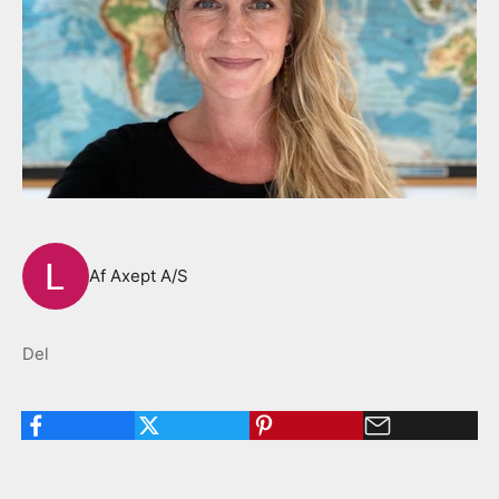
Af Axept A/S
Del